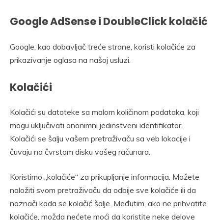
Google AdSense i DoubleClick kolačić
Google, kao dobavljač treće strane, koristi kolačiće za
prikazivanje oglasa na našoj usluzi.
Kolačići
Kolačići su datoteke sa malom količinom podataka, koji
mogu uključivati anonimni jedinstveni identifikator.
Kolačići se šalju vašem pretraživaču sa veb lokacije i
čuvaju na čvrstom disku vašeg računara.
Koristimo „kolačiće“ za prikupljanje informacija. Možete
naložiti svom pretraživaču da odbije sve kolačiće ili da
naznači kada se kolačić šalje. Međutim, ako ne prihvatite
kolačiće, možda nećete moći da koristite neke delove