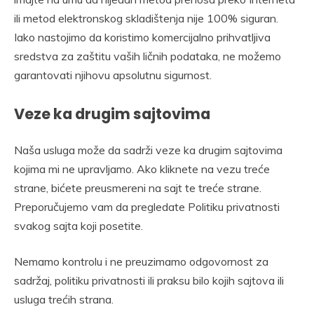
ili metod elektronskog skladištenja nije 100% siguran.
Iako nastojimo da koristimo komercijalno prihvatljiva
sredstva za zaštitu vaših ličnih podataka, ne možemo
garantovati njihovu apsolutnu sigurnost.
Veze ka drugim sajtovima
Naša usluga može da sadrži veze ka drugim sajtovima
kojima mi ne upravljamo. Ako kliknete na vezu treće
strane, bićete preusmereni na sajt te treće strane.
Preporučujemo vam da pregledate Politiku privatnosti
svakog sajta koji posetite.
Nemamo kontrolu i ne preuzimamo odgovornost za
sadržaj, politiku privatnosti ili praksu bilo kojih sajtova ili
usluga trećih strana.