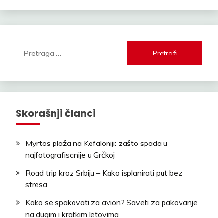
Pretraga
za:
Skorašnji članci
Myrtos plaža na Kefaloniji: zašto spada u
najfotografisanije u Grčkoj
Road trip kroz Srbiju – Kako isplanirati put bez
stresa
Kako se spakovati za avion? Saveti za pakovanje
na dugim i kratkim letovima