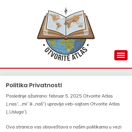
Skip
to
content
Pametna putovanja, pravi trenuci
OTVORITE ATLAS
Politika Privatnosti
Poslednje ažurirano: februar 5, 2025 Otvorite Atlas
(„nas“, „mi“ ili „naš“) upravlja veb-sajtom Otvorite Atlas
(„Usluga“).
Ova stranica vas obaveštava o našim politikama u vezi