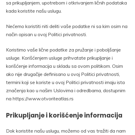
sa prikupljanjem, upotrebom i otkrivanjem ličnih podataka
kada koristite našu uslugu.
Nećemo koristiti niti deliti vaše podatke ni sa kim osim na
način opisan u ovoj Politici privatnosti.
Koristimo vaše lične podatke za pružanje i poboljšanje
usluge. Korišćenjem usluge prihvatate prikupljanje i
korišćenje informacija u skladu sa ovom politikom. Osim
ako nije drugačije definisano u ovoj Politici privatnosti,
termini koji se koriste u ovoj Politici privatnosti imaju ista
značenja kao u našim Uslovima i odredbama, dostupnim
na https://www.otvoriteatlas.rs
Prikupljanje i korišćenje informacija
Dok koristite našu uslugu, možemo od vas tražiti da nam