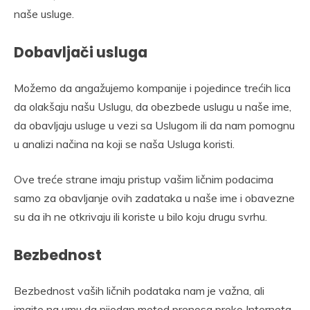
naše usluge.
Dobavljači usluga
Možemo da angažujemo kompanije i pojedince trećih lica
da olakšaju našu Uslugu, da obezbede uslugu u naše ime,
da obavljaju usluge u vezi sa Uslugom ili da nam pomognu
u analizi načina na koji se naša Usluga koristi.
Ove treće strane imaju pristup vašim ličnim podacima
samo za obavljanje ovih zadataka u naše ime i obavezne
su da ih ne otkrivaju ili koriste u bilo koju drugu svrhu.
Bezbednost
Bezbednost vaših ličnih podataka nam je važna, ali
imajte na umu da nijedan metod prenosa preko Interneta