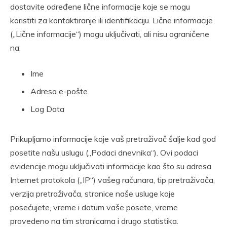
dostavite određene lične informacije koje se mogu
koristiti za kontaktiranje ili identifikaciju. Lične informacije
(„Lične informacije“) mogu uključivati, ali nisu ograničene
na:
Ime
Adresa e-pošte
Log Data
Prikupljamo informacije koje vaš pretraživač šalje kad god
posetite našu uslugu („Podaci dnevnika“). Ovi podaci
evidencije mogu uključivati informacije kao što su adresa
Internet protokola („IP“) vašeg računara, tip pretraživača,
verzija pretraživača, stranice naše usluge koje
posećujete, vreme i datum vaše posete, vreme
provedeno na tim stranicama i drugo statistika.