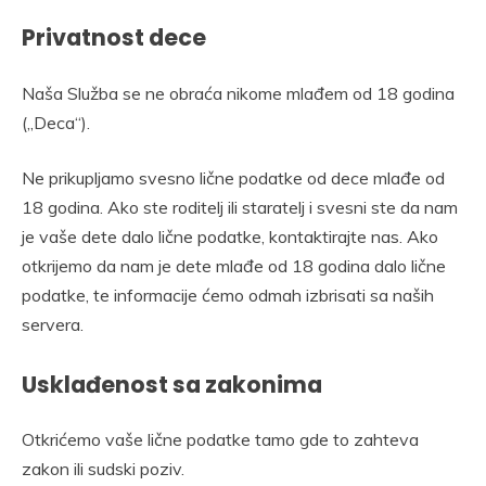
Privatnost dece
Naša Služba se ne obraća nikome mlađem od 18 godina
(„Deca“).
Ne prikupljamo svesno lične podatke od dece mlađe od
18 godina. Ako ste roditelj ili staratelj i svesni ste da nam
je vaše dete dalo lične podatke, kontaktirajte nas. Ako
otkrijemo da nam je dete mlađe od 18 godina dalo lične
podatke, te informacije ćemo odmah izbrisati sa naših
servera.
Usklađenost sa zakonima
Otkrićemo vaše lične podatke tamo gde to zahteva
zakon ili sudski poziv.